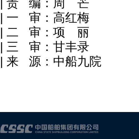
| 责 编：周 芒
| 一 审：高红梅
| 二 审：项 丽
| 三 审：甘丰录
| 来 源：中船九院