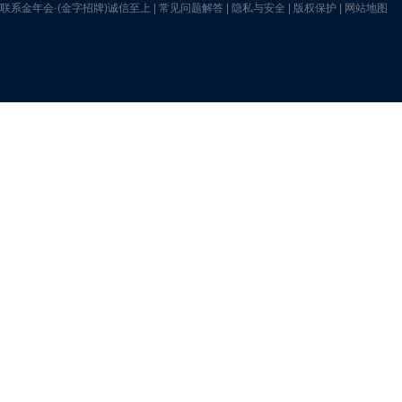
联系金年会·(金字招牌)诚信至上
|
常见问题解答
|
隐私与安全
|
版权保护
|
网站地图